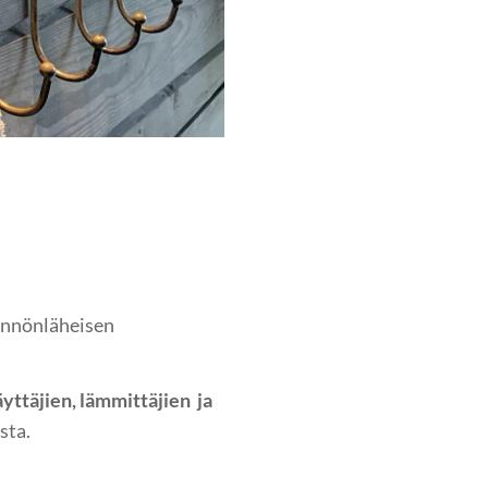
ännönläheisen
ttäjien, lämmittäjien ja
sta.