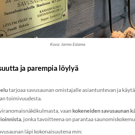
Kuva: Jarmo Estama
suutta ja parempia löylyä
velu
tarjoaa savusaunan omistajalle asiantuntevan ja käyt
an toimivuudesta.
a viranomaisnäkökulmasta, vaan
kokeneiden savusaunan käy
ioinnista
, jonka tavoitteena on parantaa saunomiskokemu
avusaunan läpi kokonaisuutena mm: