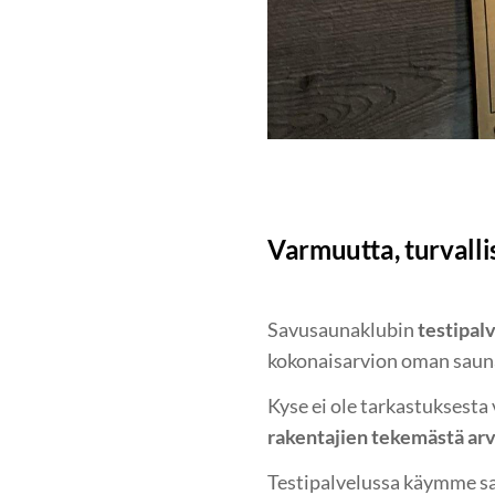
Varmuutta, turvalli
Savusaunaklubin
testipal
kokonaisarvion oman saun
Kyse ei ole tarkastuksest
rakentajien tekemästä arv
Testipalvelussa käymme s