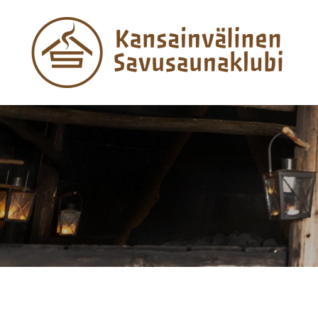
Siirry
sivun
sisältöön
Kansainvälinen Savusaunaklubi ry