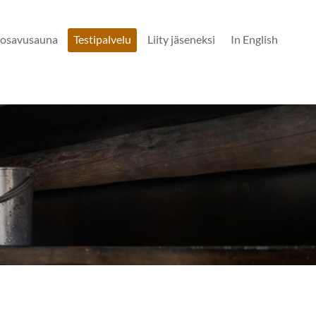
osavusauna
Testipalvelu
Liity jäseneksi
In English