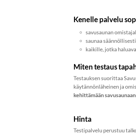
Kenelle palvelu sop
savusaunan omistajal
saunaa säännöllisesti
kaikille, jotka halua
Miten testaus tapa
Testauksen suorittaa Savu
käytännönläheinen ja omist
kehittämään savusaunaan
Hinta
Testipalvelu perustuu tal