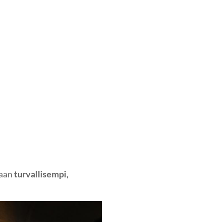
daan
turvallisempi,