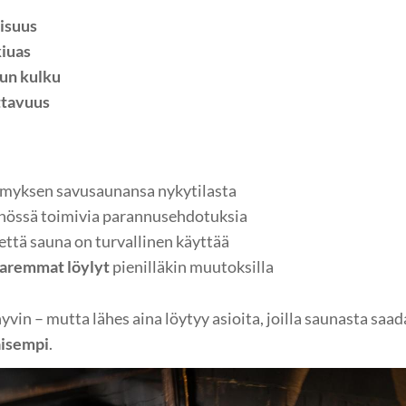
lisuus
kiuas
vun kulku
ttavuus
emyksen savusaunansa nykytilasta
nnössä toimivia parannusehdotuksia
että sauna on turvallinen käyttää
paremmat löylyt
pienilläkin muutoksilla
yvin – mutta lähes aina löytyy asioita, joilla saunasta saa
äisempi
.