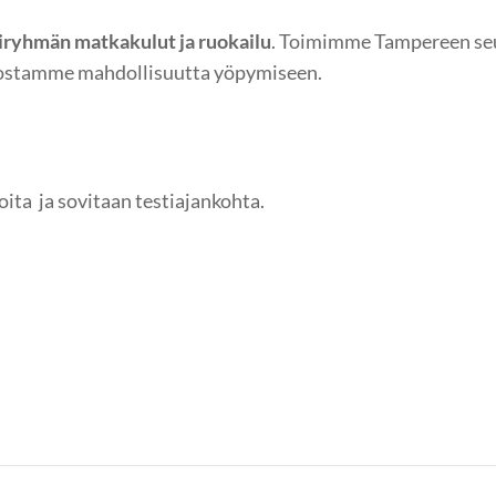
iryhmän matkakulut ja ruokailu
. Toimimme Tampereen seu
rvostamme mahdollisuutta yöpymiseen.
soita ja sovitaan testiajankohta.