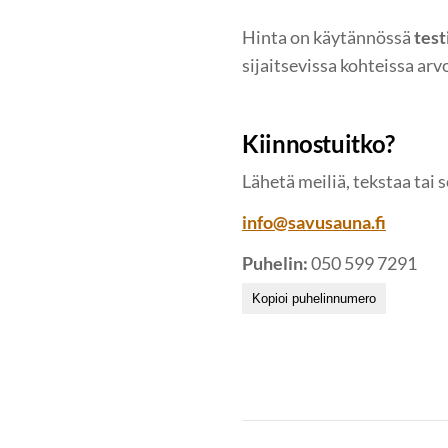
Hinta on käytännössä
test
sijaitsevissa kohteissa a
Kiinnostuitko?
Lähetä meiliä, tekstaa tai 
info@savusauna.fi
Puhelin:
050 599 7291
Kopioi puhelinnumero