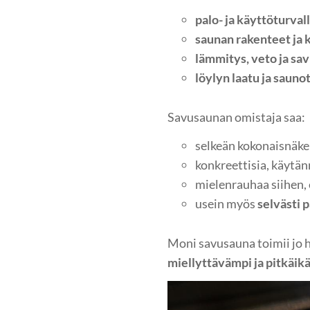
palo- ja käyttöturval
saunan rakenteet ja 
lämmitys, veto ja sa
löylyn laatu ja sauno
Savusaunan omistaja saa:
selkeän kokonaisnäk
konkreettisia, käytä
mielenrauhaa siihen, 
usein myös
selvästi 
Moni savusauna toimii jo h
miellyttävämpi ja pitkäik