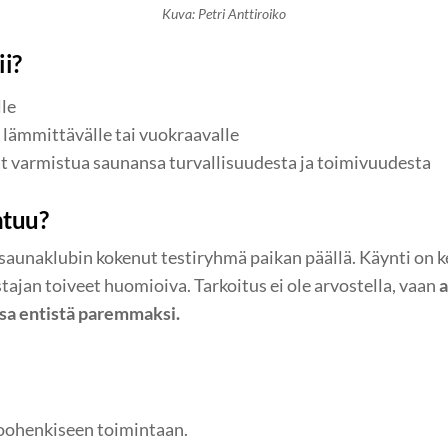
Kuva: Petri Anttiroiko
ii?
le
 lämmittävälle tai vuokraavalle
vat varmistua saunansa turvallisuudesta ja toimivuudesta
htuu?
saunaklubin kokenut testiryhmä paikan päällä. Käynti on k
ajan toiveet huomioiva. Tarkoitus ei ole arvostella, vaan
a
sa entistä paremmaksi.
koohenkiseen toimintaan.