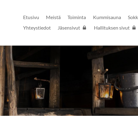
Etusivu
Meistä
Toiminta
Kummisauna
Sokk
Yhteystiedot
Jäsensivut
Hallituksen sivut