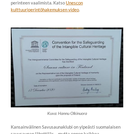
perinteen vaalimista. Katso
Unescon
kulttuuriperintöhakemuksen video
.
Kuva: Hannu Olkinuora
Kansainvälinen Savusaunaklubi on ylpeästi suomalaisen
savusaunan lähettiläs – mutta ennen kaikkea