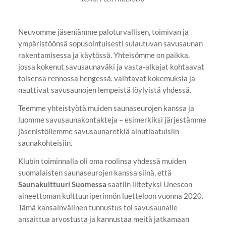
Neuvomme jäseniämme paloturvallisen, toimivan ja
ympäristöönsä sopusointuisesti sulautuvan savusaunan
rakentamisessa ja käytössä. Yhteisömme on paikka,
jossa kokenut savusaunaväki ja vasta-alkajat kohtaavat
toisensa rennossa hengessä, vaihtavat kokemuksia ja
nauttivat savusaunojen lempeistä löylyistä yhdessä.
Teemme yhteistyötä muiden saunaseurojen kanssa ja
luomme savusaunakontakteja – esimerkiksi järjestämme
jäsenistöllemme savusaunaretkiä ainutlaatuisiin
saunakohteisiin.
Klubin toiminnalla oli oma roolinsa yhdessä muiden
suomalaisten saunaseurojen kanssa siinä, että
Saunakulttuuri Suomessa
saatiin liitetyksi Unescon
aineettoman kulttuuriperinnön luetteloon vuonna 2020.
Tämä kansainvälinen tunnustus toi savusaunalle
ansaittua arvostusta ja kannustaa meitä jatkamaan