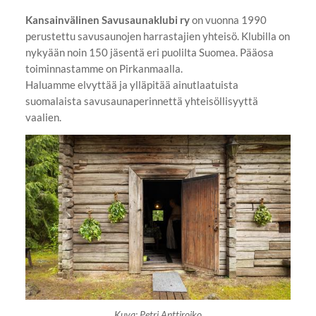
Kansainvälinen Savusaunaklubi ry
on vuonna 1990
perustettu savusaunojen harrastajien yhteisö. Klubilla on
nykyään noin 150 jäsentä eri puolilta Suomea. Pääosa
toiminnastamme on Pirkanmaalla.
Haluamme elvyttää ja ylläpitää ainutlaatuista
suomalaista savusaunaperinnettä yhteisöllisyyttä
vaalien.
Kuva: Petri Anttiroiko