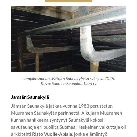
Lampila-saunan sisätöitä Saunakylässä syksyllä 2025.
Kuva: Suomen Saunakulttuuri ry
Jämsän Saunakylä
Jämsän Saunakylä jatkaa vuonna 1983 perustetun
Muuramen Saunakylän perinnettä. Alkujaan Muuramen
kunnan hankkeena syntynyt Saunakylä kokosi
savusaunoja eri puolilta Suomea. Keskeinen vaikuttaja oli
arkkitehti
Risto Vuolle-Apiala
, jonka elämäntyö