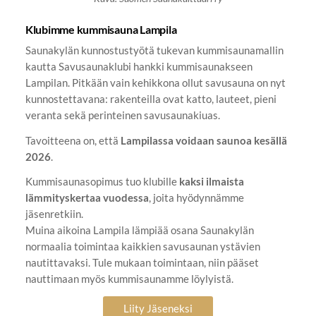
Klubimme kummisauna Lampila
Saunakylän kunnostustyötä tukevan kummisaunamallin
kautta Savusaunaklubi hankki kummisaunakseen
Lampilan. Pitkään vain kehikkona ollut savusauna on nyt
kunnostettavana: rakenteilla ovat katto, lauteet, pieni
veranta sekä perinteinen savusaunakiuas.
Tavoitteena on, että
Lampilassa voidaan saunoa kesällä
2026
.
Kummisaunasopimus tuo klubille
kaksi ilmaista
lämmityskertaa vuodessa
, joita hyödynnämme
jäsenretkiin.
Muina aikoina Lampila lämpiää osana Saunakylän
normaalia toimintaa kaikkien savusaunan ystävien
nautittavaksi. Tule mukaan toimintaan, niin pääset
nauttimaan myös kummisaunamme löylyistä.
Liity Jäseneksi