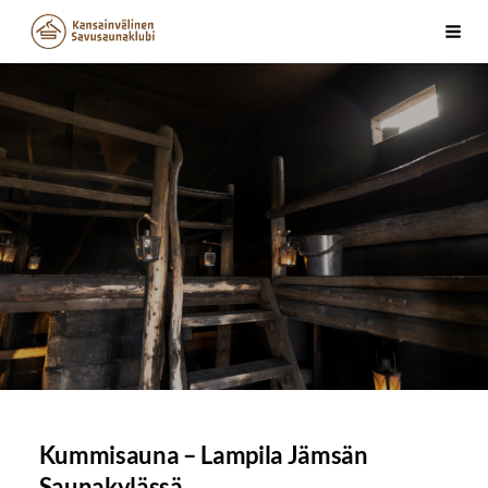
Siirry
Kansainvälinen Savusaunaklubi ry
Vali
sivun
sisältöön
Kummisauna – Lampila Jämsän
Saunakylässä