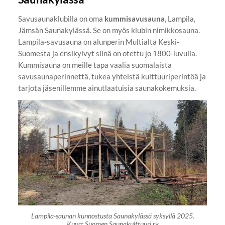
Savusaunaklubilla on oma
kummisavusauna
, Lampila,
Jämsän Saunakylässä. Se on myös klubin nimikkosauna.
Lampila-savusauna on alunperin Multialta Keski-
Suomesta ja ensikylvyt siinä on otettu jo 1800-luvulla.
Kummisauna on meille tapa vaalia suomalaista
savusaunaperinnettä, tukea yhteistä kulttuuriperintöä ja
tarjota jäsenillemme ainutlaatuisia saunakokemuksia.
Lampila-saunan kunnostusta Saunakylässä syksyllä 2025.
Kuva: Suomen Saunakulttuuri ry